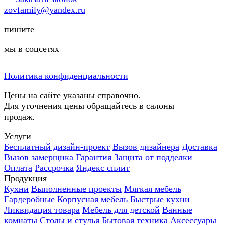
zovfamily@yandex.ru
пишите
мы в соцсетях
Политика конфиденциальности
Цены на сайте указаны справочно.
Для уточнения цены обращайтесь в салоны
продаж.
Услуги
Бесплатный дизайн-проект
Вызов дизайнера
Доставка
Вызов замерщика
Гарантия
Защита от подделки
Оплата
Рассрочка
Яндекс сплит
Продукция
Кухни
Выполненные проекты
Мягкая мебель
Гардеробные
Корпусная мебель
Быстрые кухни
Ликвидация товара
Мебель для детской
Ванные
комнаты
Столы и стулья
Бытовая техника
Аксессуары