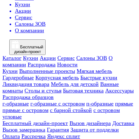
Кухни
Акции
Сервис
Салоны ЗОВ
О компании
Бесплатный
дизайн-проект
Каталог
Кухни
Акции
Сервис
Салоны ЗОВ
О
компании
Распродажа
Новости
Кухни
Выполненные проекты
Мягкая мебель
Гардеробные
Корпусная мебель
Быстрые кухни
Ликвидация товара
Мебель для детской
Ванные
комнаты
Столы и стулья
Бытовая техника
Аксессуары
Распродажа образцов
г-образные
г-образные с островом
п-образные
прямые
прямые с островом
с барной стойкой
с островом
угловые
Бесплатный дизайн-проект
Вызов дизайнера
Доставка
Вызов замерщика
Гарантия
Защита от подделки
Оплата
Рассрочка
Яндекс сплит