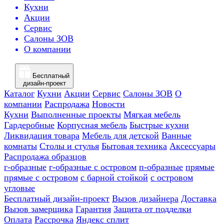
Кухни
Акции
Сервис
Салоны ЗОВ
О компании
Бесплатный
дизайн-проект
Каталог
Кухни
Акции
Сервис
Салоны ЗОВ
О
компании
Распродажа
Новости
Кухни
Выполненные проекты
Мягкая мебель
Гардеробные
Корпусная мебель
Быстрые кухни
Ликвидация товара
Мебель для детской
Ванные
комнаты
Столы и стулья
Бытовая техника
Аксессуары
Распродажа образцов
г-образные
г-образные с островом
п-образные
прямые
прямые с островом
с барной стойкой
с островом
угловые
Бесплатный дизайн-проект
Вызов дизайнера
Доставка
Вызов замерщика
Гарантия
Защита от подделки
Оплата
Рассрочка
Яндекс сплит