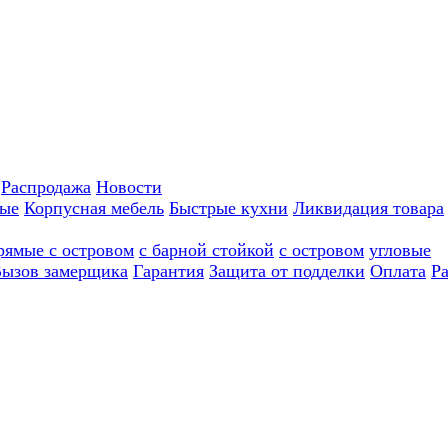
Распродажа
Новости
ные
Корпусная мебель
Быстрые кухни
Ликвидация товара
рямые с островом
с барной стойкой
с островом
угловые
ызов замерщика
Гарантия
Защита от подделки
Оплата
Р