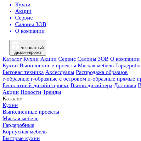
Кухни
Акции
Сервис
Салоны ЗОВ
О компании
Бесплатный
дизайн-проект
Каталог
Кухни
Акции
Сервис
Салоны ЗОВ
О компании
Кухни
Выполненные проекты
Мягкая мебель
Гардероб
Бытовая техника
Аксессуары
Распродажа образцов
г-образные
г-образные с островом
п-образные
прямые
п
Бесплатный дизайн-проект
Вызов дизайнера
Доставка
В
Акции
Новости
Тренды
Каталог
Кухни
Выполненные проекты
Мягкая мебель
Гардеробные
Корпусная мебель
Быстрые кухни