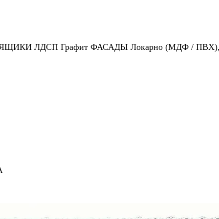
КИ ЛДСП Графит ФАСАДЫ Локарно (МДФ / ПВХ), цв
A