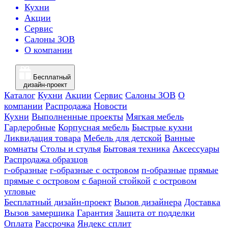
Кухни
Акции
Сервис
Салоны ЗОВ
О компании
Бесплатный
дизайн-проект
Каталог
Кухни
Акции
Сервис
Салоны ЗОВ
О
компании
Распродажа
Новости
Кухни
Выполненные проекты
Мягкая мебель
Гардеробные
Корпусная мебель
Быстрые кухни
Ликвидация товара
Мебель для детской
Ванные
комнаты
Столы и стулья
Бытовая техника
Аксессуары
Распродажа образцов
г-образные
г-образные с островом
п-образные
прямые
прямые с островом
с барной стойкой
с островом
угловые
Бесплатный дизайн-проект
Вызов дизайнера
Доставка
Вызов замерщика
Гарантия
Защита от подделки
Оплата
Рассрочка
Яндекс сплит