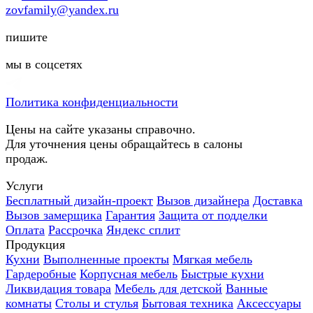
zovfamily@yandex.ru
пишите
мы в соцсетях
Политика конфиденциальности
Цены на сайте указаны справочно.
Для уточнения цены обращайтесь в салоны
продаж.
Услуги
Бесплатный дизайн-проект
Вызов дизайнера
Доставка
Вызов замерщика
Гарантия
Защита от подделки
Оплата
Рассрочка
Яндекс сплит
Продукция
Кухни
Выполненные проекты
Мягкая мебель
Гардеробные
Корпусная мебель
Быстрые кухни
Ликвидация товара
Мебель для детской
Ванные
комнаты
Столы и стулья
Бытовая техника
Аксессуары