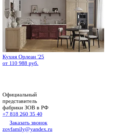
Кухня Орлеан '25
от 110 988 руб.
Официальный
представитель
фабрики ЗОВ в РФ
+7 818 260 35 40
Заказать звонок
zovfamily@yandex.ru