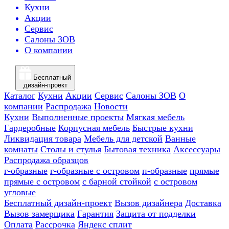
Кухни
Акции
Сервис
Салоны ЗОВ
О компании
Бесплатный
дизайн-проект
Каталог
Кухни
Акции
Сервис
Салоны ЗОВ
О
компании
Распродажа
Новости
Кухни
Выполненные проекты
Мягкая мебель
Гардеробные
Корпусная мебель
Быстрые кухни
Ликвидация товара
Мебель для детской
Ванные
комнаты
Столы и стулья
Бытовая техника
Аксессуары
Распродажа образцов
г-образные
г-образные с островом
п-образные
прямые
прямые с островом
с барной стойкой
с островом
угловые
Бесплатный дизайн-проект
Вызов дизайнера
Доставка
Вызов замерщика
Гарантия
Защита от подделки
Оплата
Рассрочка
Яндекс сплит