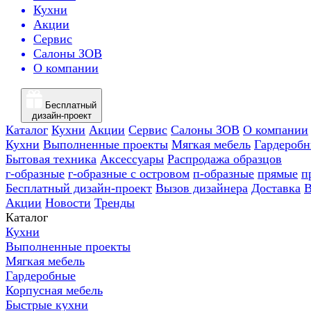
Кухни
Акции
Сервис
Салоны ЗОВ
О компании
Бесплатный
дизайн-проект
Каталог
Кухни
Акции
Сервис
Салоны ЗОВ
О компании
Кухни
Выполненные проекты
Мягкая мебель
Гардероб
Бытовая техника
Аксессуары
Распродажа образцов
г-образные
г-образные с островом
п-образные
прямые
п
Бесплатный дизайн-проект
Вызов дизайнера
Доставка
В
Акции
Новости
Тренды
Каталог
Кухни
Выполненные проекты
Мягкая мебель
Гардеробные
Корпусная мебель
Быстрые кухни