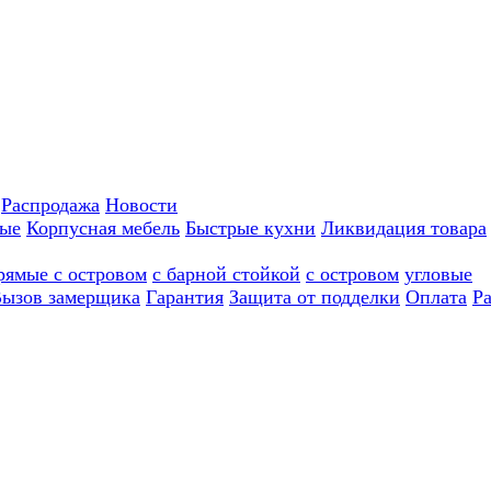
Распродажа
Новости
ные
Корпусная мебель
Быстрые кухни
Ликвидация товара
рямые с островом
с барной стойкой
с островом
угловые
ызов замерщика
Гарантия
Защита от подделки
Оплата
Р