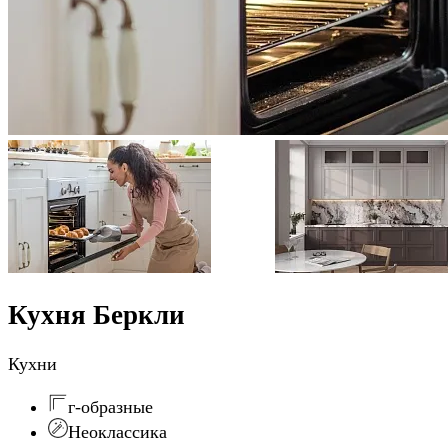
Кухня Беркли
Кухни
г-образные
Неоклассика