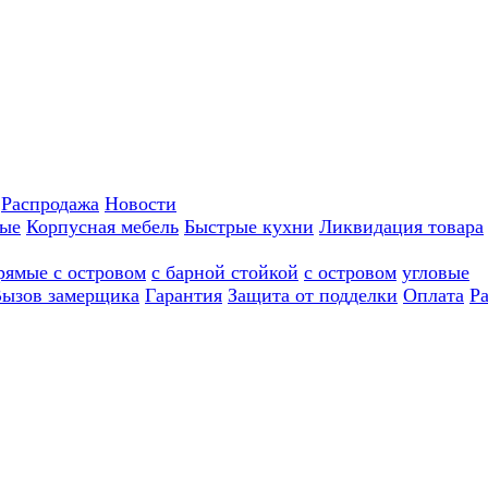
Распродажа
Новости
ные
Корпусная мебель
Быстрые кухни
Ликвидация товара
рямые с островом
с барной стойкой
с островом
угловые
ызов замерщика
Гарантия
Защита от подделки
Оплата
Р