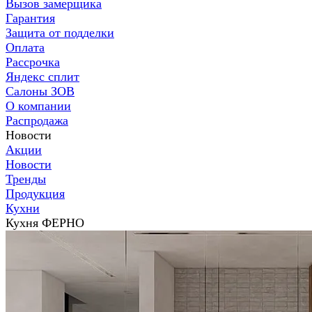
Вызов замерщика
Гарантия
Защита от подделки
Оплата
Рассрочка
Яндекс сплит
Салоны ЗОВ
О компании
Распродажа
Новости
Акции
Новости
Тренды
Продукция
Кухни
Кухня ФЕРНО