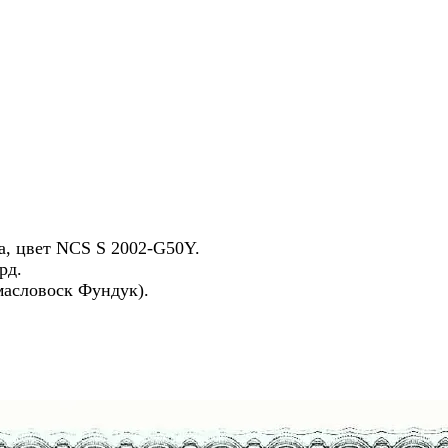
а, цвет NCS S 2002-G50Y.
рд.
масловоск Фундук).