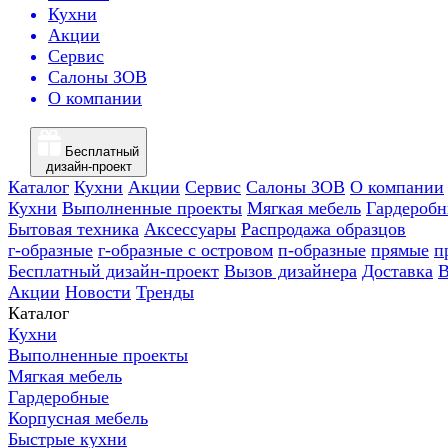
Кухни
Акции
Сервис
Салоны ЗОВ
О компании
Бесплатный
дизайн-проект
Каталог
Кухни
Акции
Сервис
Салоны ЗОВ
О компании
Кухни
Выполненные проекты
Мягкая мебель
Гардероб
Бытовая техника
Аксессуары
Распродажа образцов
г-образные
г-образные с островом
п-образные
прямые
п
Бесплатный дизайн-проект
Вызов дизайнера
Доставка
В
Акции
Новости
Тренды
Каталог
Кухни
Выполненные проекты
Мягкая мебель
Гардеробные
Корпусная мебель
Быстрые кухни