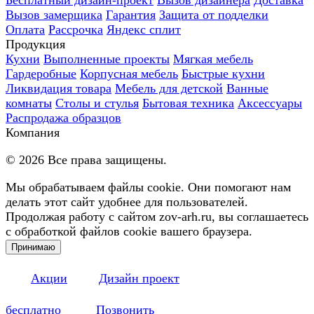
Вызов замерщика
Гарантия
Защита от подделки
Оплата
Рассрочка
Яндекс сплит
Продукция
Кухни
Выполненные проекты
Мягкая мебель
Гардеробные
Корпусная мебель
Быстрые кухни
Ликвидация товара
Мебель для детской
Ванные
комнаты
Столы и стулья
Бытовая техника
Аксессуары
Распродажа образцов
Компания
©
2026
Все права защищены.
Мы обрабатываем файлы cookie. Они помогают нам
делать этот сайт удобнее для пользователей.
Продолжая работу с сайтом zov-arh.ru, вы соглашаетесь
с обработкой файлов cookie вашего браузера.
Принимаю
Акции
Дизайн проект
бесплатно
Позвонить