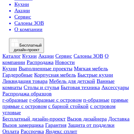
Кухни
Акции
Сервис
Салоны ЗОВ
О компании
Бесплатный
дизайн-проект
Каталог
Кухни
Акции
Сервис
Салоны ЗОВ
О
компании
Распродажа
Новости
Кухни
Выполненные проекты
Мягкая мебель
Гардеробные
Корпусная мебель
Быстрые кухни
Ликвидация товара
Мебель для детской
Ванные
комнаты
Столы и стулья
Бытовая техника
Аксессуары
Распродажа образцов
г-образные
г-образные с островом
п-образные
прямые
прямые с островом
с барной стойкой
с островом
угловые
Бесплатный дизайн-проект
Вызов дизайнера
Доставка
Вызов замерщика
Гарантия
Защита от подделки
Оплата
Рассрочка
Яндекс сплит