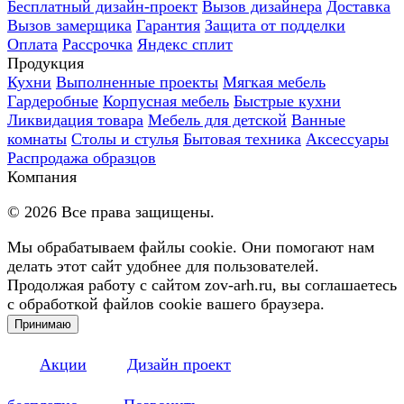
Бесплатный дизайн-проект
Вызов дизайнера
Доставка
Вызов замерщика
Гарантия
Защита от подделки
Оплата
Рассрочка
Яндекс сплит
Продукция
Кухни
Выполненные проекты
Мягкая мебель
Гардеробные
Корпусная мебель
Быстрые кухни
Ликвидация товара
Мебель для детской
Ванные
комнаты
Столы и стулья
Бытовая техника
Аксессуары
Распродажа образцов
Компания
©
2026
Все права защищены.
Мы обрабатываем файлы cookie. Они помогают нам
делать этот сайт удобнее для пользователей.
Продолжая работу с сайтом zov-arh.ru, вы соглашаетесь
с обработкой файлов cookie вашего браузера.
Принимаю
Акции
Дизайн проект