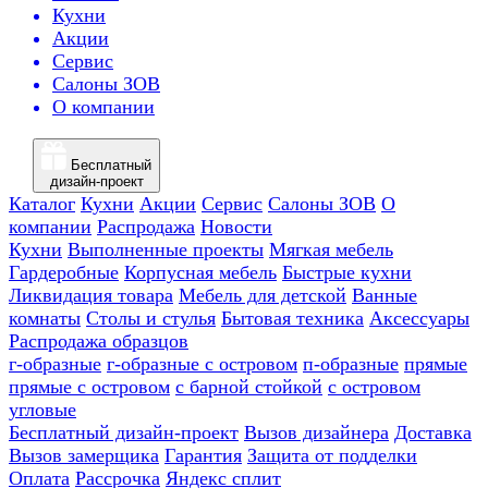
Кухни
Акции
Сервис
Салоны ЗОВ
О компании
Бесплатный
дизайн-проект
Каталог
Кухни
Акции
Сервис
Салоны ЗОВ
О
компании
Распродажа
Новости
Кухни
Выполненные проекты
Мягкая мебель
Гардеробные
Корпусная мебель
Быстрые кухни
Ликвидация товара
Мебель для детской
Ванные
комнаты
Столы и стулья
Бытовая техника
Аксессуары
Распродажа образцов
г-образные
г-образные с островом
п-образные
прямые
прямые с островом
с барной стойкой
с островом
угловые
Бесплатный дизайн-проект
Вызов дизайнера
Доставка
Вызов замерщика
Гарантия
Защита от подделки
Оплата
Рассрочка
Яндекс сплит