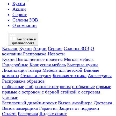
Кухни
Акции
Сервис
Салоны ЗОВ
О компании
Бесплатный
дизайн-проект
Каталог
Кухни
Акции
Сервис
Салоны ЗОВ
О
компании
Распродажа
Новости
Кухни
Выполненные проекты
Мягкая мебель
Гардеробные
Корпусная мебель
Быстрые кухни
Ликвидация товара
Мебель для детской
Ванные
комнаты
Столы и стулья
Бытовая техника
Аксессуары
Распродажа образцов
г-образные
г-образные с островом
п-образные
прямые
прямые с островом
с барной стойкой
с островом
угловые
Бесплатный дизайн-проект
Вызов дизайнера
Доставка
Вызов замерщика
Гарантия
Защита от подделки
Оплата
Рассрочка
Яндекс сплит