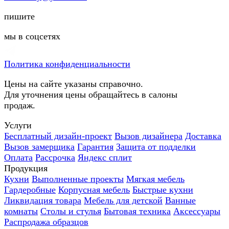
пишите
мы в соцсетях
Политика конфиденциальности
Цены на сайте указаны справочно.
Для уточнения цены обращайтесь в салоны
продаж.
Услуги
Бесплатный дизайн-проект
Вызов дизайнера
Доставка
Вызов замерщика
Гарантия
Защита от подделки
Оплата
Рассрочка
Яндекс сплит
Продукция
Кухни
Выполненные проекты
Мягкая мебель
Гардеробные
Корпусная мебель
Быстрые кухни
Ликвидация товара
Мебель для детской
Ванные
комнаты
Столы и стулья
Бытовая техника
Аксессуары
Распродажа образцов