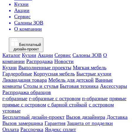
Кухни
Акции
Сервис
Салоны ЗОВ
О компании
Бесплатный
дизайн-проект
Каталог
Кухни
Акции
Сервис
Салоны ЗОВ
О
компании
Распродажа
Новости
Кухни
Выполненные проекты
Мягкая мебель
Гардеробные
Корпусная мебель
Быстрые кухни
Ликвидация товара
Мебель для детской
Ванные
комнаты
Столы и стулья
Бытовая техника
Аксессуары
Распродажа образцов
г-образные
г-образные с островом
п-образные
прямые
прямые с островом
с барной стойкой
с островом
угловые
Бесплатный дизайн-проект
Вызов дизайнера
Доставка
Вызов замерщика
Гарантия
Защита от подделки
Оплата
Рассрочка
Яндекс сплит