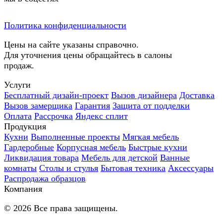
Политика конфиденциальности
Цены на сайте указаны справочно.
Для уточнения цены обращайтесь в салоны
продаж.
Услуги
Бесплатный дизайн-проект
Вызов дизайнера
Доставка
Вызов замерщика
Гарантия
Защита от подделки
Оплата
Рассрочка
Яндекс сплит
Продукция
Кухни
Выполненные проекты
Мягкая мебель
Гардеробные
Корпусная мебель
Быстрые кухни
Ликвидация товара
Мебель для детской
Ванные
комнаты
Столы и стулья
Бытовая техника
Аксессуары
Распродажа образцов
Компания
©
2026
Все права защищены.