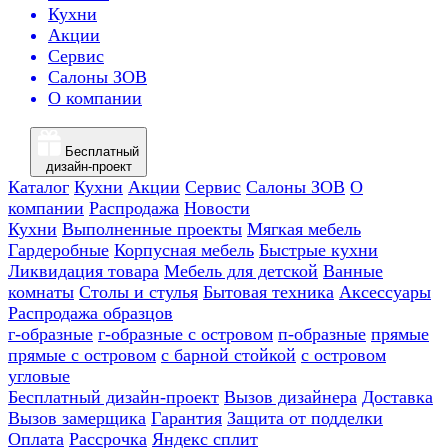
Кухни
Акции
Сервис
Салоны ЗОВ
О компании
Бесплатный
дизайн-проект
Каталог
Кухни
Акции
Сервис
Салоны ЗОВ
О
компании
Распродажа
Новости
Кухни
Выполненные проекты
Мягкая мебель
Гардеробные
Корпусная мебель
Быстрые кухни
Ликвидация товара
Мебель для детской
Ванные
комнаты
Столы и стулья
Бытовая техника
Аксессуары
Распродажа образцов
г-образные
г-образные с островом
п-образные
прямые
прямые с островом
с барной стойкой
с островом
угловые
Бесплатный дизайн-проект
Вызов дизайнера
Доставка
Вызов замерщика
Гарантия
Защита от подделки
Оплата
Рассрочка
Яндекс сплит