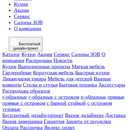
Кухни
Акции
Сервис
Салоны ЗОВ
О компании
Бесплатный
дизайн-проект
Каталог
Кухни
Акции
Сервис
Салоны ЗОВ
О
компании
Распродажа
Новости
Кухни
Выполненные проекты
Мягкая мебель
Гардеробные
Корпусная мебель
Быстрые кухни
Ликвидация товара
Мебель для детской
Ванные
комнаты
Столы и стулья
Бытовая техника
Аксессуары
Распродажа образцов
г-образные
г-образные с островом
п-образные
прямые
прямые с островом
с барной стойкой
с островом
угловые
Бесплатный дизайн-проект
Вызов дизайнера
Доставка
Вызов замерщика
Гарантия
Защита от подделки
Оплата
Рассрочка
Яндекс сплит