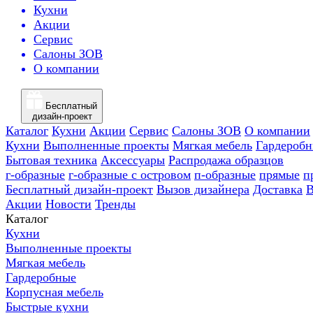
Кухни
Акции
Сервис
Салоны ЗОВ
О компании
Бесплатный
дизайн-проект
Каталог
Кухни
Акции
Сервис
Салоны ЗОВ
О компании
Кухни
Выполненные проекты
Мягкая мебель
Гардероб
Бытовая техника
Аксессуары
Распродажа образцов
г-образные
г-образные с островом
п-образные
прямые
п
Бесплатный дизайн-проект
Вызов дизайнера
Доставка
В
Акции
Новости
Тренды
Каталог
Кухни
Выполненные проекты
Мягкая мебель
Гардеробные
Корпусная мебель
Быстрые кухни