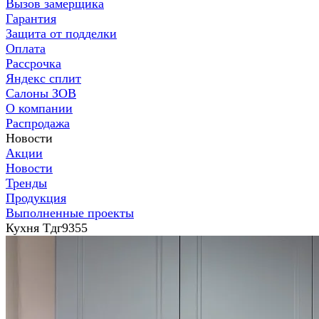
Вызов замерщика
Гарантия
Защита от подделки
Оплата
Рассрочка
Яндекс сплит
Салоны ЗОВ
О компании
Распродажа
Новости
Акции
Новости
Тренды
Продукция
Выполненные проекты
Кухня Тдг9355