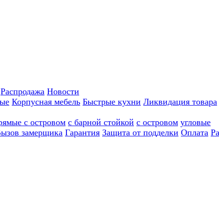
Распродажа
Новости
ные
Корпусная мебель
Быстрые кухни
Ликвидация товара
рямые с островом
с барной стойкой
с островом
угловые
ызов замерщика
Гарантия
Защита от подделки
Оплата
Р