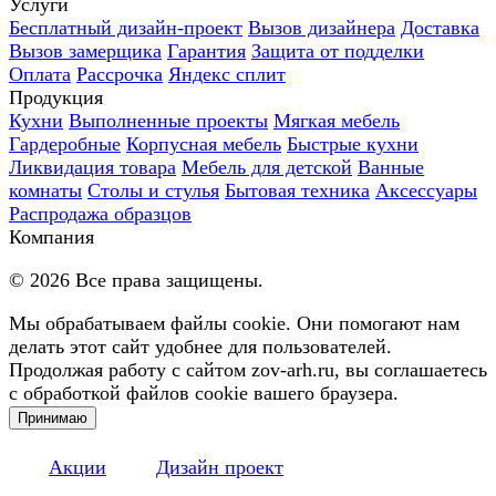
Услуги
Бесплатный дизайн-проект
Вызов дизайнера
Доставка
Вызов замерщика
Гарантия
Защита от подделки
Оплата
Рассрочка
Яндекс сплит
Продукция
Кухни
Выполненные проекты
Мягкая мебель
Гардеробные
Корпусная мебель
Быстрые кухни
Ликвидация товара
Мебель для детской
Ванные
комнаты
Столы и стулья
Бытовая техника
Аксессуары
Распродажа образцов
Компания
©
2026
Все права защищены.
Мы обрабатываем файлы cookie. Они помогают нам
делать этот сайт удобнее для пользователей.
Продолжая работу с сайтом zov-arh.ru, вы соглашаетесь
с обработкой файлов cookie вашего браузера.
Принимаю
Акции
Дизайн проект