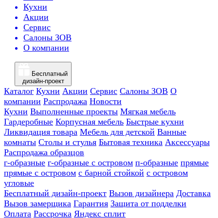
Кухни
Акции
Сервис
Салоны ЗОВ
О компании
Бесплатный
дизайн-проект
Каталог
Кухни
Акции
Сервис
Салоны ЗОВ
О
компании
Распродажа
Новости
Кухни
Выполненные проекты
Мягкая мебель
Гардеробные
Корпусная мебель
Быстрые кухни
Ликвидация товара
Мебель для детской
Ванные
комнаты
Столы и стулья
Бытовая техника
Аксессуары
Распродажа образцов
г-образные
г-образные с островом
п-образные
прямые
прямые с островом
с барной стойкой
с островом
угловые
Бесплатный дизайн-проект
Вызов дизайнера
Доставка
Вызов замерщика
Гарантия
Защита от подделки
Оплата
Рассрочка
Яндекс сплит